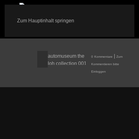
Neue Aufnahmen
MENÜ
Zum Hauptinhalt springen
2026
automuseum the
|
0
Kommentare
Zum
loh collection 001
Kommentieren bitte
Einloggen