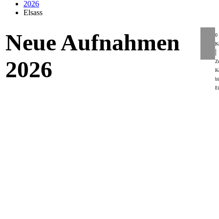
2026
Elsass
Neue Aufnahmen
8
0
K
|
2026
Z
K
bi
E